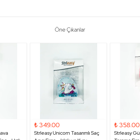
Öne Çıkanlar
₺ 349.00
₺ 358.00
Hava
Strleasy Unicorn Tasarımlı Saç
Strleasy Gü