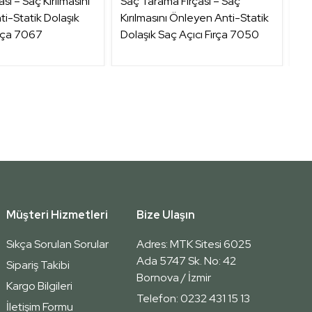
sı – Saç Kırılmasını
Saç Tarama Fırçası – Saç
Gl
i-Statik Dolaşık
Kırılmasını Önleyen Anti-Statik
12
ırça 7067
Dolaşık Saç Açıcı Fırça 7050
Müşteri Hizmetleri
Bize Ulaşın
Sıkça Sorulan Sorular
Adres: MTK Sitesi 6025
Ada 5747 Sk. No: 42
Sipariş Takibi
Bornova / İzmir
Kargo Bilgileri
Telefon: 0232 431 15 13
İletişim Formu