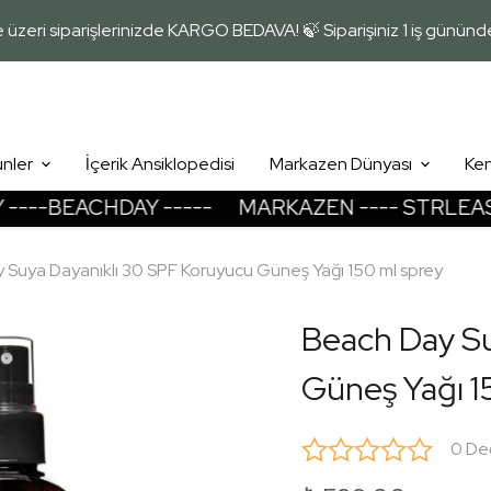
üzeri siparişlerinizde KARGO BEDAVA! 🍃 Siparişiniz 1 iş günün
ünler
İçerik Ansiklopedisi
Markazen Dünyası
Ken
-BEACHDAY -----
MARKAZEN ---- STRLEASY --
Vücudum
Nemlendirme
 Suya Dayanıklı 30 SPF Koruyucu Güneş Yağı 150 ml sprey
Leke Giderme - Cilt Tonu Eşitleme
Onarma - Rahatlatma
Beach Day Su
Pure Comfort Deodorantlar
Güneş Yağı 1
El - Ayak Bakımı
Sineklere Karşı Koruma
Bronzlaşma
0 De
Güneş Koruması