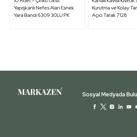
10 Adet – Çinko Oksit
Kanallı Kavisli Kıvırcık
Yapışkanlı Nefes Alan Esnek
Kurutma ve Kolay Ta
Yara Bandı 6309 30LU PK
Açıcı Tarak 7128
Sosyal Medyada Bulu