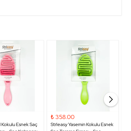
₺ 358.00
₺
l Kokulu Esnek Saç
Strleasy Yasemin Kokulu Esnek
St