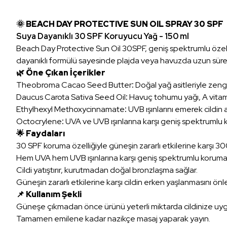
🌞 BEACH DAY PROTECTIVE SUN OIL SPRAY 30 SPF
Suya Dayanıklı 30 SPF Koruyucu Yağ - 150 ml
Beach Day Protective Sun Oil 30SPF, geniş spektrumlu özelliğ
dayanıklı formülü sayesinde plajda veya havuzda uzun süre
🌿 Öne Çıkan İçerikler
Theobroma Cacao Seed Butter
:
Doğal yağ asitleriyle zengin
Daucus Carota Sativa Seed Oil
:
Havuç tohumu yağı, A vitamini
Ethylhexyl Methoxycinnamate
:
UVB ışınlarını emerek cildin a
Octocrylene
:
UVA ve UVB ışınlarına karşı geniş spektrumlu ko
🌟 Faydaları
30 SPF koruma özelliğiyle güneşin zararlı etkilerine karşı 3
Hem UVA hem UVB ışınlarına karşı geniş spektrumlu koruma 
Cildi yatıştırır, kurutmadan doğal bronzlaşma sağlar.
Güneşin zararlı etkilerine karşı cildin erken yaşlanmasını ön
📌 Kullanım Şekli
Güneşe çıkmadan önce ürünü yeterli miktarda cildinize uyg
Tamamen emilene kadar nazikçe masaj yaparak yayın.