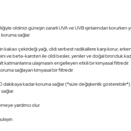
iyle cildinizi güneşin zararlı UVA ve UVB ışınlarından korurken 
 koruma sağlar.
 kakao çekirdeği yağı, cildi serbest radikallere karşı korur, erken 
 ve beta-karoten ile cildi besler, yeniler ve doğal bronzluk kazan
lt katmanlarına ulaşmasını engelleyen etkili bir kimyasal filtredir.
ruma sağlayan kimyasal bir filtredir.
00 dakikaya kadar koruma sağlar (*süre değişkenlik gösterebilir*).
sağlar.
lemeye yardımcı olur.
ulayın.