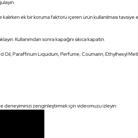
gulayın.
lırken ek bir koruma faktörü içeren ürün kullanılması tavsiye ed
klayın. Kullanımdan sonra kapağını sıkıca kapatın.
 Oil, Paraffinum Liquidum, Perfume, Coumarin, Ethylhexyl Me
 deneyiminizi zenginleştirmek için videomuzu izleyin: