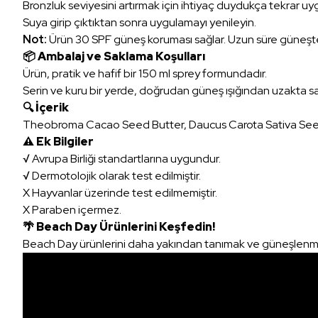
Bronzluk seviyesini artırmak için ihtiyaç duydukça tekrar uy
Suya girip çıktıktan sonra uygulamayı yenileyin.
Not:
Ürün 30 SPF güneş koruması sağlar. Uzun süre güneşte ka
📦 Ambalaj ve Saklama Koşulları
Ürün, pratik ve hafif bir 150 ml sprey formundadır.
Serin ve kuru bir yerde, doğrudan güneş ışığından uzakta sa
🔍 İçerik
Theobroma Cacao Seed Butter, Daucus Carota Sativa Seed
⚠ Ek Bilgiler
√ Avrupa Birliği standartlarına uygundur.
√ Dermotolojik olarak test edilmiştir.
X Hayvanlar üzerinde test edilmemiştir.
X Paraben içermez.
🌴 Beach Day Ürünlerini Keşfedin!
Beach Day ürünlerini daha yakından tanımak ve güneşlenme