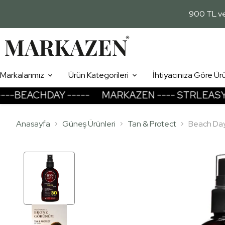
900 TL ve 
Markalarımız
Ürün Kategorileri
İhtiyacınıza Göre Ür
EACHDAY -----
MARKAZEN ---- STRLEASY ---
Cildim
Temizleme Arındırma
Anasayfa
Güneş Ürünleri
Tan & Protect
Beach Day
Nemlendirme
Aydınlatma Cilt Tonu Yenileme
Leke Giderme
Yenileme - Yaşlanma Geciktirme
Gözenek - Siyah Nokta
Göz Çevresi
Güneş Koruması