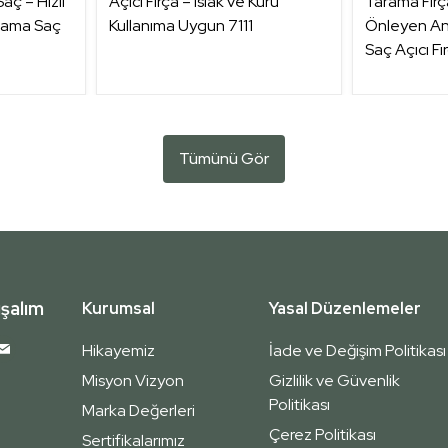
 Saç – Hızlı
Açıcı Fırça – Islak ve Kuru
Tarama Fırça
rama Saç
Kullanıma Uygun 7111
Önleyen Ant
Saç Açıcı F
Tümünü Gör
şalım
Kurumsal
Yasal Düzenlemeler
Hikayemiz
İade ve Değişim Politikası
Misyon Vizyon
Gizlilik ve Güvenlik
Politikası
Marka Değerleri
Çerez Politikası
Sertifikalarımız