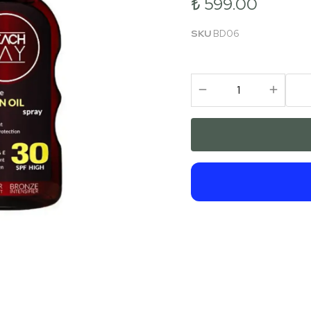
₺ 599.00
Güneşlenme Sonrası Bakım
Ağız Bakım
SKU
BD06
Yara Bandı
Aksesuar