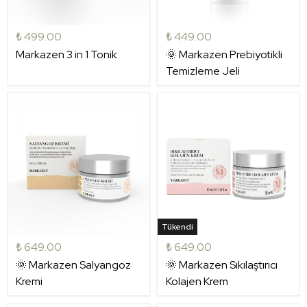
₺ 499.00
₺ 449.00
Markazen 3 in 1 Tonik
🌞 Markazen Prebiyotikli
Temizleme Jeli
Tükendi
₺ 649.00
₺ 649.00
🌞 Markazen Salyangoz
🌞 Markazen Sıkılaştırıcı
Kremi
Kolajen Krem