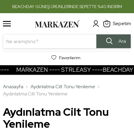
1
2
BEACHDAY GÜNEŞ ÜRÜNLERİNDE SEPETTE %40 İNDİRİM
Sepetim
Ara
Favorilerim
--
MARKAZEN ---- STRLEASY ----BEACHDAY --
Anasayfa
Aydınlatma Cilt Tonu Yenileme
Aydınlatma Cilt Tonu Yenileme
Aydınlatma Cilt Tonu
Yenileme