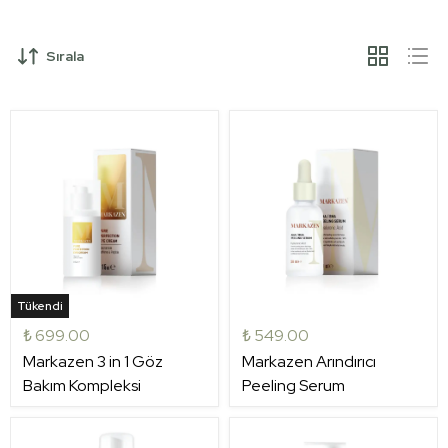
Sırala
Tükendi
₺ 699.00
₺ 549.00
Markazen 3 in 1 Göz
Markazen Arındırıcı
Bakım Kompleksi
Peeling Serum