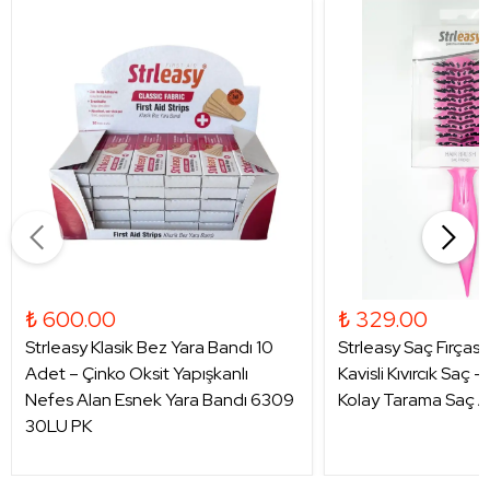
₺ 600.00
₺ 329.00
Strleasy Klasik Bez Yara Bandı 10
Strleasy Saç Fırçası
Adet – Çinko Oksit Yapışkanlı
Kavisli Kıvırcık Saç 
Nefes Alan Esnek Yara Bandı 6309
Kolay Tarama Saç A
30LU PK