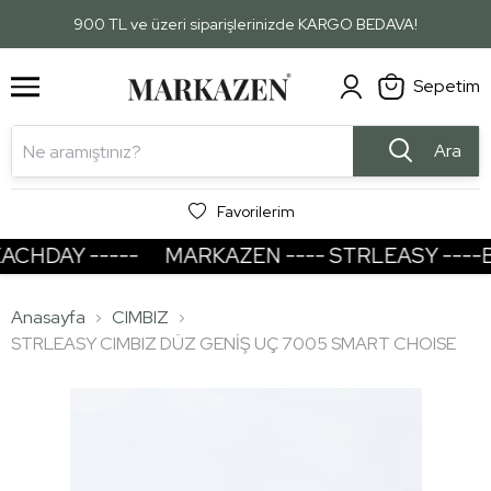
1
2
900 TL ve üzeri siparişlerinizde KARGO BEDAVA!
Sepetim
Ara
Favorilerim
HDAY -----
MARKAZEN ---- STRLEASY ----BE
Anasayfa
CIMBIZ
STRLEASY CIMBIZ DÜZ GENİŞ UÇ 7005 SMART CHOISE