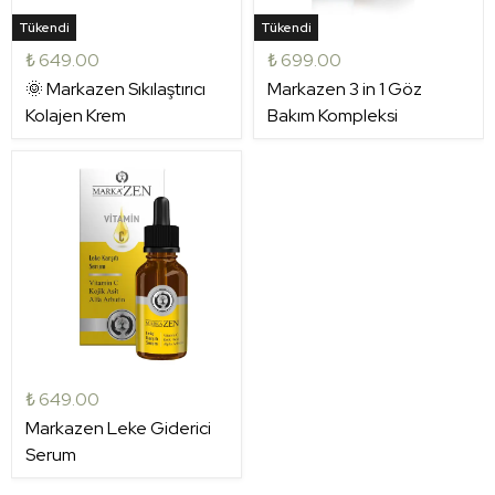
Tükendi
Tükendi
₺ 649.00
₺ 699.00
🌞 Markazen Sıkılaştırıcı
Markazen 3 in 1 Göz
Kolajen Krem
Bakım Kompleksi
₺ 649.00
Markazen Leke Giderici
Serum