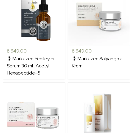
₺ 649.00
₺ 649.00
🌞 Markazen Yenileyici
🌞 Markazen Salyangoz
Serum 30 ml . Acetyl
Kremi
Hexapeptide-8