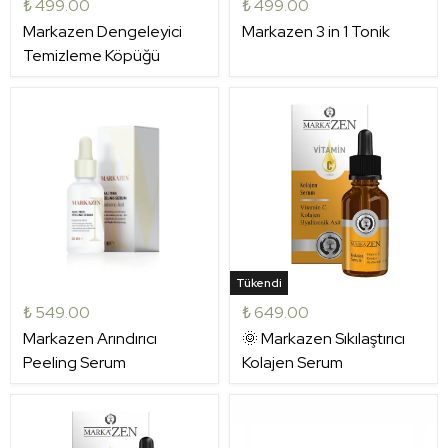
₺ 499.00
₺ 499.00
Markazen Dengeleyici
Markazen 3 in 1 Tonik
Temizleme Köpüğü
Tükendi
₺ 549.00
₺ 649.00
Markazen Arındırıcı
🌞 Markazen Sıkılaştırıcı
Peeling Serum
Kolajen Serum