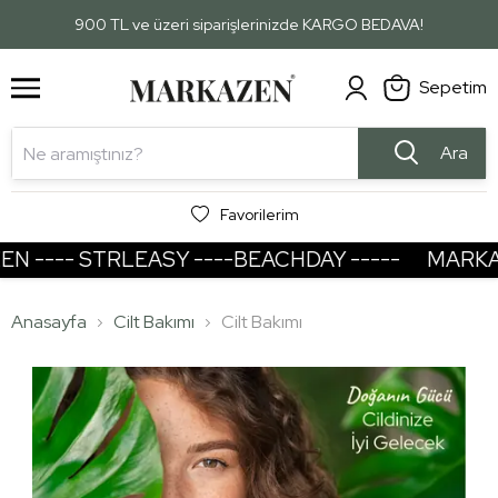
1
2
900 TL ve üzeri siparişlerinizde KARGO BEDAVA!
Sepetim
Ara
Favorilerim
---- STRLEASY ----BEACHDAY -----
MARKAZEN
Anasayfa
Cilt Bakımı
Cilt Bakımı