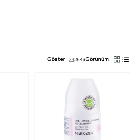
Göster
Görünüm
24
36
48