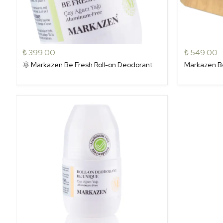
₺ 399.00
₺ 549.00
🌞 Markazen Be Fresh Roll-on Deodorant
Markazen Be