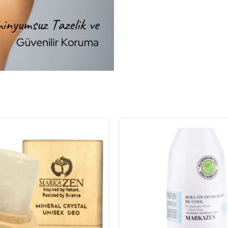
Güneşlenme Sonrası Bakım
Ağız Bakım
Yara Bandı
Aksesuar