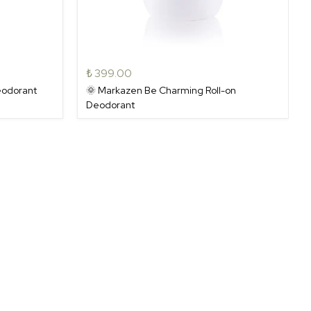
₺ 399.00
eodorant
🌞 Markazen Be Charming Roll-on
Deodorant