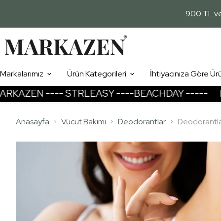
900 TL ve 
Markalarımız
Ürün Kategorileri
İhtiyacınıza Göre Ür
ZEN ---- STRLEASY ----BEACHDAY -----
MARK
Cildim
Temizleme Arındırma
Anasayfa
Vücut Bakımı
Deodorantlar
Deodorantl
Nemlendirme
Aydınlatma Cilt Tonu Yenileme
Leke Giderme
Yenileme - Yaşlanma Geciktirme
Gözenek - Siyah Nokta
Göz Çevresi
Güneş Koruması