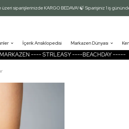
üzeri siparişlerinizde KARGO BEDAVA! 🍃 Siparişiniz 1 iş günün
ünler
İçerik Ansiklopedisi
Markazen Dünyası
Ken
AZEN ---- STRLEASY ----BEACHDAY -----
MA
Vücudum
Nemlendirme
ar
Leke Giderme - Cilt Tonu Eşitleme
Onarma - Rahatlatma
Pure Comfort Deodorantlar
El - Ayak Bakımı
Sineklere Karşı Koruma
Bronzlaşma
Güneş Koruması