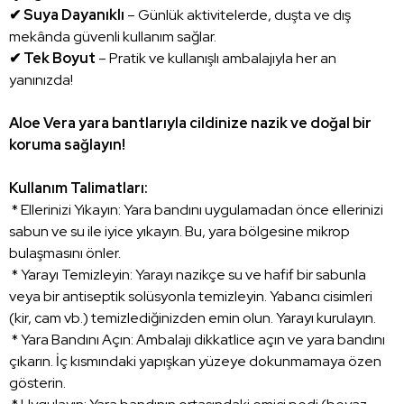
✔ Suya Dayanıklı
– Günlük aktivitelerde, duşta ve dış
mekânda güvenli kullanım sağlar.
✔ Tek Boyut
– Pratik ve kullanışlı ambalajıyla her an
yanınızda!
Aloe Vera yara bantlarıyla cildinize nazik ve doğal bir
koruma sağlayın!
Kullanım Talimatları:
* Ellerinizi Yıkayın: Yara bandını uygulamadan önce ellerinizi
sabun ve su ile iyice yıkayın. Bu, yara bölgesine mikrop
bulaşmasını önler.
* Yarayı Temizleyin: Yarayı nazikçe su ve hafif bir sabunla
veya bir antiseptik solüsyonla temizleyin. Yabancı cisimleri
(kir, cam vb.) temizlediğinizden emin olun. Yarayı kurulayın.
* Yara Bandını Açın: Ambalajı dikkatlice açın ve yara bandını
çıkarın. İç kısmındaki yapışkan yüzeye dokunmamaya özen
gösterin.