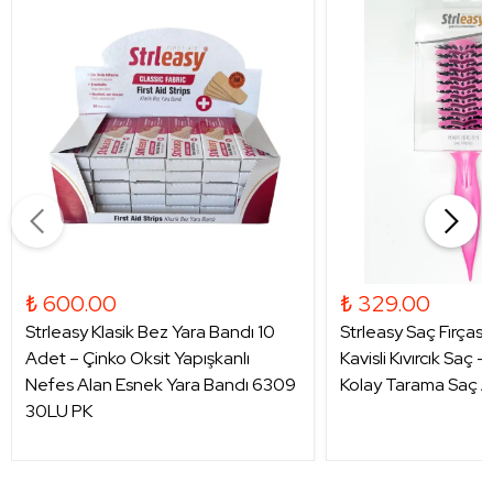
₺ 600.00
₺ 329.00
Strleasy Klasik Bez Yara Bandı 10
Strleasy Saç Fırçası
Adet – Çinko Oksit Yapışkanlı
Kavisli Kıvırcık Saç 
Nefes Alan Esnek Yara Bandı 6309
Kolay Tarama Saç A
30LU PK