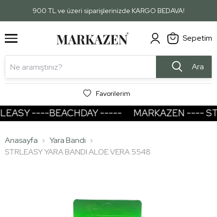
1
2
900 TL ve üzeri siparişlerinizde KARGO BEDAVA!
Sepetim
Ara
Favorilerim
ASY ----BEACHDAY -----
MARKAZEN ---- STRL
Anasayfa
Yara Bandı
STRLEASY YARA BANDI ALOE VERA 5548