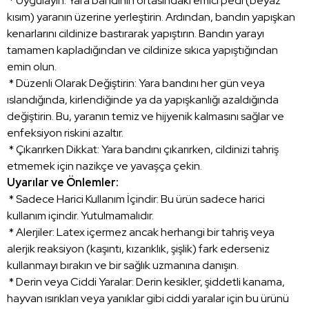
* Uygulayın: Yara bandının ortasındaki emici pedi (beyaz
kısım) yaranın üzerine yerleştirin. Ardından, bandın yapışkan
kenarlarını cildinize bastırarak yapıştırın. Bandın yarayı
tamamen kapladığından ve cildinize sıkıca yapıştığından
emin olun.
* Düzenli Olarak Değiştirin: Yara bandını her gün veya
ıslandığında, kirlendiğinde ya da yapışkanlığı azaldığında
değiştirin. Bu, yaranın temiz ve hijyenik kalmasını sağlar ve
enfeksiyon riskini azaltır.
* Çıkarırken Dikkat: Yara bandını çıkarırken, cildinizi tahriş
etmemek için nazikçe ve yavaşça çekin.
Uyarılar ve Önlemler:
* Sadece Harici Kullanım İçindir: Bu ürün sadece harici
kullanım içindir. Yutulmamalıdır.
* Alerjiler: Latex içermez ancak herhangi bir tahriş veya
alerjik reaksiyon (kaşıntı, kızarıklık, şişlik) fark ederseniz
kullanmayı bırakın ve bir sağlık uzmanına danışın.
* Derin veya Ciddi Yaralar: Derin kesikler, şiddetli kanama,
hayvan ısırıkları veya yanıklar gibi ciddi yaralar için bu ürünü