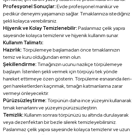
Profesyonel Sonuçlar:
Evde profesyonel manikür ve
pedikür deneyimi yaşamanızı sağlar. Tırnaklarınıza istediğiniz
şekli kolayca verebilirsiniz.
Hijyenik ve Kolay Temizlenebilir:
Paslanmaz çelik yapısı
sayesinde kolayca temizlenir ve hijyenik kullanım sunar.
Kullanım Talimatı:
Hazırlık:
Törpülemeye başlamadan önce tırnaklarınızın
temiz ve kuru olduğundan emin olun.
Şekillendirme:
Tırnağınızın ucunu nazikçe törpülemeye
başlayın. İstenilen şekli vermek için törpüyü tek yönde
hareket ettirmeye özen gösterin. Törpüleme esnasında ileri-
geri hareketlerden kaçınmak, tırnağın katmanlarına zarar
vermeyi önleyecektir.
Pürüzsüzleştirme:
Törpünün daha ince yüzeyini kullanarak
tırnak kenarlarını ve yüzeyini pürüzsüzleştirin.
Temizlik:
Kullanım sonrası törpünüzü su altında durulayarak
veya dezenfektan bir bezle silerek temizleyebilirsiniz.
Paslanmaz çelik yapısı sayesinde kolayca temizlenir ve uzun