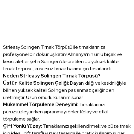
Strleasy Solingen Tırnak Törpüsü ile tırnaklarınıza
profesyonel bir dokunuş katın! Almanya'nın ünlü bıçak ve
kesici aletler şehri Solingen'de üretilen bu yüksek kaliteli
tırnak törpüsü, kusursuz tırnak bakımı için tasarlandı.
Neden Strleasy Solingen Tırnak Törpüsü?
Üstün Kalite Solingen Çeliği:
Dayanıklılığı ve keskinliğiyle
bilinen yüksek kaliteli Solingen paslanmaz çeliğinden
üretilmiştir. Uzun ömürlü kullanım sunar.
Mükemmel Törpüleme Deneyimi:
Tırnaklarınızı
pürüzsüzleştirirken yıpranmayı önler. Kolay ve etkili
törpüleme sağlar.
Çift Yönlü Yüzey:
Tırnaklarınızı şekillendirmek ve düzeltmek
için ideal, çift taraflı yüzey tasarımı ile pratik kullanım sunar.