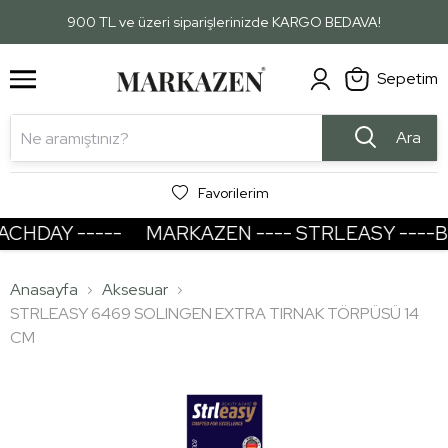
1
2
900 TL ve üzeri siparişlerinizde KARGO BEDAVA!
Sepetim
Ara
Favorilerim
HDAY -----
MARKAZEN ---- STRLEASY ----BEA
Anasayfa
Aksesuar
STRLEASY 6469 SOLINGEN EXTRA TIRNAK TÖRPÜSÜ 14
CM