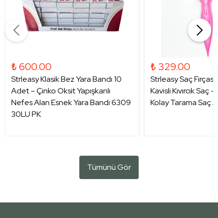
₺ 600.00
₺ 329.00
Strleasy Klasik Bez Yara Bandı 10
Strleasy Saç Fırçası
Adet – Çinko Oksit Yapışkanlı
Kavisli Kıvırcık Saç 
Nefes Alan Esnek Yara Bandı 6309
Kolay Tarama Saç A
30LU PK
Tümünü Gör