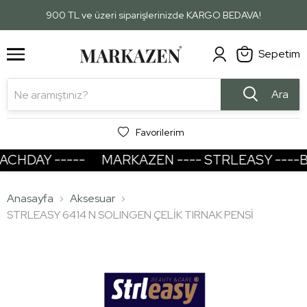
1
2
900 TL ve üzeri siparişlerinizde KARGO BEDAVA!
Sepetim
Ara
Favorilerim
HDAY -----
MARKAZEN ---- STRLEASY ----BE
Anasayfa
Aksesuar
STRLEASY 6414 N SOLINGEN ÇELİK TIRNAK PENSİ