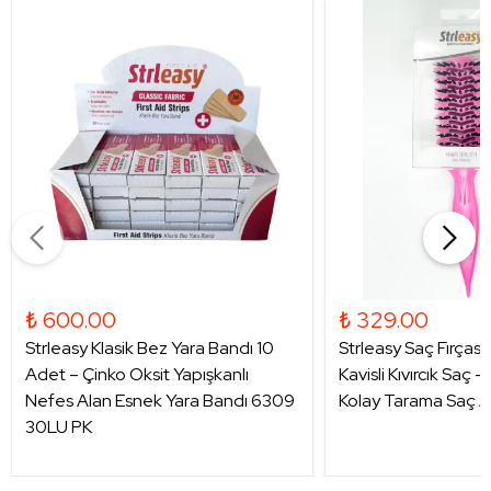
₺ 600.00
₺ 329.00
Strleasy Klasik Bez Yara Bandı 10
Strleasy Saç Fırçası
Adet – Çinko Oksit Yapışkanlı
Kavisli Kıvırcık Saç 
Nefes Alan Esnek Yara Bandı 6309
Kolay Tarama Saç A
30LU PK