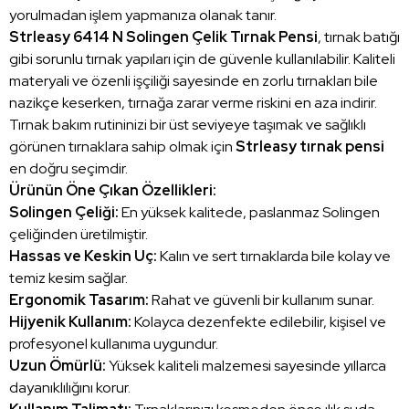
yorulmadan işlem yapmanıza olanak tanır.
Strleasy 6414 N Solingen Çelik Tırnak Pensi
, tırnak batığı
gibi sorunlu tırnak yapıları için de güvenle kullanılabilir. Kaliteli
materyali ve özenli işçiliği sayesinde en zorlu tırnakları bile
nazikçe keserken, tırnağa zarar verme riskini en aza indirir.
Tırnak bakım rutininizi bir üst seviyeye taşımak ve sağlıklı
görünen tırnaklara sahip olmak için
Strleasy tırnak pensi
en doğru seçimdir.
Ürünün Öne Çıkan Özellikleri:
Solingen Çeliği:
En yüksek kalitede, paslanmaz Solingen
çeliğinden üretilmiştir.
Hassas ve Keskin Uç:
Kalın ve sert tırnaklarda bile kolay ve
temiz kesim sağlar.
Ergonomik Tasarım:
Rahat ve güvenli bir kullanım sunar.
Hijyenik Kullanım:
Kolayca dezenfekte edilebilir, kişisel ve
profesyonel kullanıma uygundur.
Uzun Ömürlü:
Yüksek kaliteli malzemesi sayesinde yıllarca
dayanıklılığını korur.