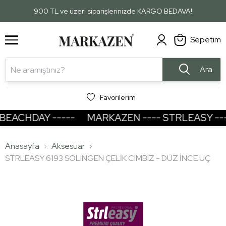
1
2
900 TL ve üzeri siparişlerinizde KARGO BEDAVA!
Sepetim
Ara
Favorilerim
EACHDAY -----
MARKAZEN ---- STRLEASY ----
Anasayfa
Aksesuar
STRLEASY 6193 SOLINGEN ÇELİK CIMBIZ - DÜZ İNCE UÇ