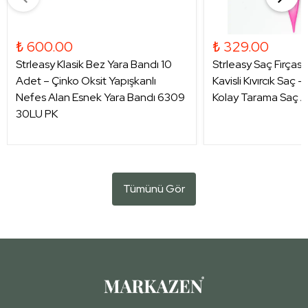
₺ 600.00
₺ 329.00
Strleasy Klasik Bez Yara Bandı 10
Strleasy Saç Fırçası
Adet – Çinko Oksit Yapışkanlı
Kavisli Kıvırcık Saç 
Nefes Alan Esnek Yara Bandı 6309
Kolay Tarama Saç A
30LU PK
Tümünü Gör