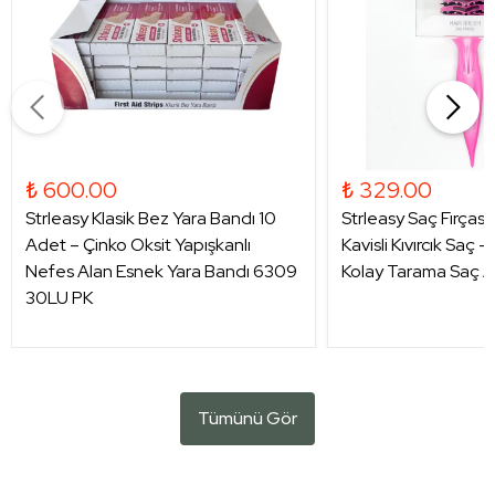
₺ 600.00
₺ 329.00
Strleasy Klasik Bez Yara Bandı 10
Strleasy Saç Fırçası
Adet – Çinko Oksit Yapışkanlı
Kavisli Kıvırcık Saç 
Nefes Alan Esnek Yara Bandı 6309
Kolay Tarama Saç A
30LU PK
Tümünü Gör