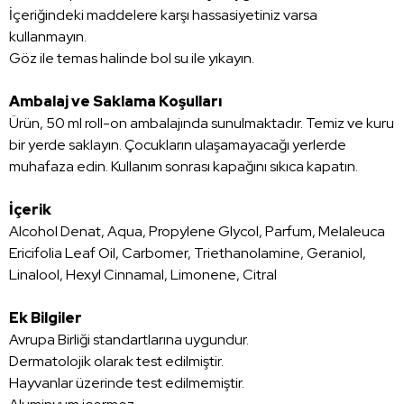
İçeriğindeki maddelere karşı hassasiyetiniz varsa
kullanmayın.
Göz ile temas halinde bol su ile yıkayın.
Ambalaj ve Saklama Koşulları
Ürün, 50 ml roll-on ambalajında sunulmaktadır. Temiz ve kuru
bir yerde saklayın. Çocukların ulaşamayacağı yerlerde
muhafaza edin. Kullanım sonrası kapağını sıkıca kapatın.
İçerik
Alcohol Denat, Aqua, Propylene Glycol, Parfum, Melaleuca
Ericifolia Leaf Oil, Carbomer, Triethanolamine, Geraniol,
Linalool, Hexyl Cinnamal, Limonene, Citral
Ek Bilgiler
Avrupa Birliği standartlarına uygundur.
Dermatolojik olarak test edilmiştir.
Hayvanlar üzerinde test edilmemiştir.