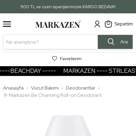
1
2
900 TL ve üzeri siparişlerinizde KARGO BEDAVA!
Sepetim
Ara
Favorilerim
--BEACHDAY -----
MARKAZEN ---- STRLEASY -
Anasayfa
Vücut Bakımı
Deodorantlar
🌞 Markazen Be Charming Roll-on Deodorant