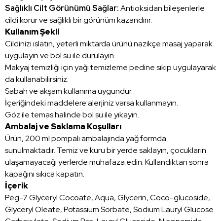
Sağlıklı Cilt Görünümü Sağlar:
Antioksidan bileşenlerle
cildi korur ve sağlıklı bir görünüm kazandırır.
Kullanım Şekli
Cildinizi ıslatın, yeterli miktarda ürünü nazikçe masaj yaparak
uygulayın ve bol su ile durulayın.
Makyaj temizliği için yağı temizleme pedine sıkıp uygulayarak
da kullanabilirsiniz.
Sabah ve akşam kullanıma uygundur.
İçeriğindeki maddelere alerjiniz varsa kullanmayın.
Göz ile temas halinde bol su ile yıkayın.
Ambalaj ve Saklama Koşulları
Ürün, 200 ml pompalı ambalajında yağ formda
sunulmaktadır. Temiz ve kuru bir yerde saklayın, çocukların
ulaşamayacağı yerlerde muhafaza edin. Kullandıktan sonra
kapağını sıkıca kapatın.
İçerik
Peg-7 Glyceryl Cocoate, Aqua, Glycerin, Coco-glucoside,
Glyceryl Oleate, Potassium Sorbate, Sodium Lauryl Glucose