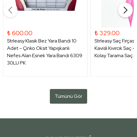
₺ 600.00
₺ 329.00
Strleasy Klasik Bez Yara Bandı 10
Strleasy Saç Fırçası
Adet – Çinko Oksit Yapışkanlı
Kavisli Kıvırcık Saç 
Nefes Alan Esnek Yara Bandı 6309
Kolay Tarama Saç A
30LU PK
Tümünü Gör