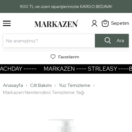
1
2
900 TL ve üzeri siparişlerinizde KARGO BEDAVA!
Sepetim
Ara
Favorilerim
HDAY -----
MARKAZEN ---- STRLEASY ----BEA
Anasayfa
Cilt Bakımı
Yüz Temizleme
Markazen Nemlendirici Temizleme Yağı