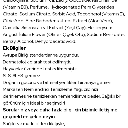
Carboxylate, Sodium Pca, Lauryl Glucoside, Niacinamide
(Vitamin B3), Perfume, Hydrogenated Palm Glycerides
Citrate, Sodium Citrate, Sorbic Acid, Tocopherol (Vitamin E),
Citric Acid, Aloe Barbadensis Leaf Extract (Aloe Vera),
Camellia Sinensis Leaf Extract (Yeşil Çay), Helichrysum
Angustifolium Flower (Ölmez Çiçek Otu), Sodium Benzoate,
Benzyl Alcohol, Dehydroacetic Acid.
Ek Bilgiler
Avrupa Birliği standartlarına uygundur.
Dermatolojik olarak test edilmiştir.
Hayvanlar üzerinde test edilmemiştir.
SLS, SLES içermez.
Doğanın gücünü ve bilimsel yenilikleri bir araya getiren
Markazen Nemlendirici Temizleme Yağı, cildinizi
derinlemesine temizlerken nemlendirir ve besler. Sağlıklı bir
görünüm için ideal bir seçimdir!
Sorularınız veya daha fazla bilgi için bizimle iletişime
geçmekten çekinmeyin.
Sağlıklı ve mutlu ciltler dileğiyle,